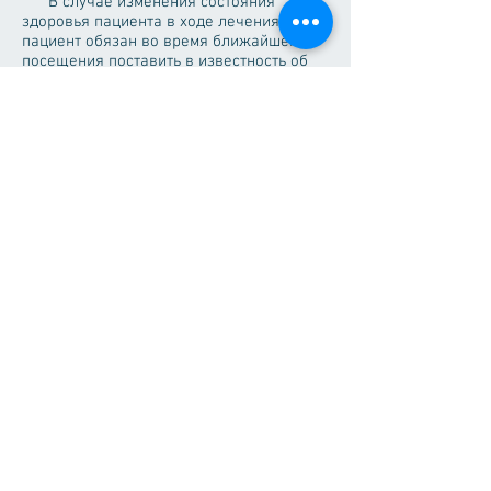
В случае изменения состояния
здоровья пациента в ходе лечения,
пациент обязан во время ближайшего
посещения поставить в известность об
этом врача.
После подписания
«Информированного согласия на
проведение медицинского
вмешательства», лечащий врач
производит осмотр и консультирование
пациента и согласовывает с ним план
дальнейшего лечения, доводит до его
сведения ориентировочную стоимость и
сроки лечения. Стоимость услуг
определяется врачом на основании
утвержденного прейскуранта.
Окончательно определённая стоимость
услуг указывается в Договоре, который
должен быть подписан Сторонами до
начала оказания услуг.
Пациент производит оплату оказанных
ему услуг наличными денежными
средствами и получает
квитанцию, подтверждающую факт
оплаты.